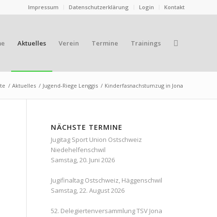
Impressum
Datenschutzerklärung
Login
Kontakt
me
Aktuelles
Verein
Termine
Trainings
ite
/
Aktuelles
/
Jugend-Riege Lenggis
/
Kinderfasnachstumzug in Jona
NÄCHSTE TERMINE
Jugitag Sport Union Ostschweiz
Niedehelfenschwil
Samstag, 20. Juni 2026
Jugifinaltag Ostschweiz, Häggenschwil
Samstag, 22. August 2026
52. Delegiertenversammlung TSV Jona