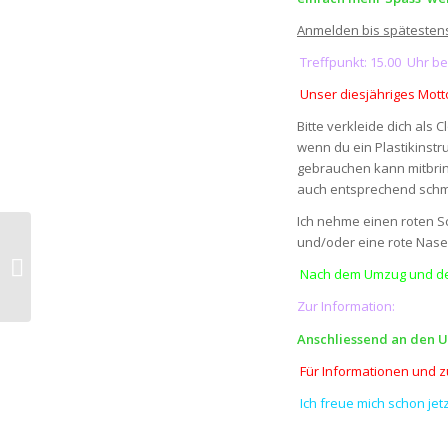
Anmelden bis spätestens 
Treffpunkt: 15.00 Uhr be
Unser diesjähriges Mot
Bitte verkleide dich als 
wenn du ein Plastikinstr
gebrauchen kann mitbrin
auch entsprechend schm
Ich nehme einen roten Sc
und/oder eine rote Nase
TSV Jona DV 2014
Nach dem Umzug und der 
Zur Information:
Anschliessend an den U
Für Informationen und zu
Ich freue mich schon jetz