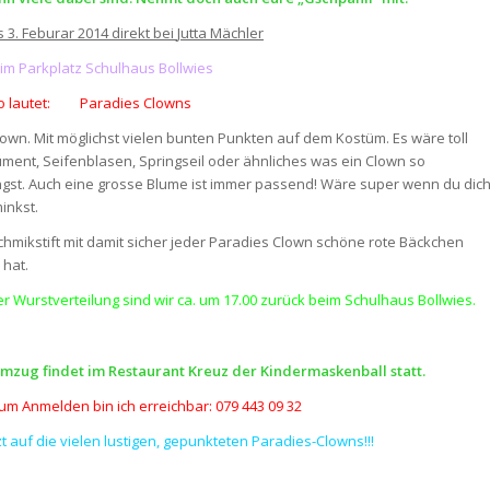
3. Feburar 2014 direkt bei
Jutta Mächler
im Parkplatz Schulhaus Bollwies
to lautet: Paradies Clowns
Clown. Mit möglichst vielen bunten Punkten auf dem Kostüm. Es wäre toll
ument, Seifenblasen, Springseil oder ähnliches was ein Clown so
gst. Auch eine grosse Blume ist immer passend! Wäre super wenn du dic
inkst.
hmikstift mit damit sicher jeder Paradies Clown schöne rote Bäckchen
 hat.
Wurstverteilung sind wir ca. um 17.00 zurück beim Schulhaus Bollwies.
mzug findet im Restaurant Kreuz der Kindermaskenball statt.
m Anmelden bin ich erreichbar: 079 443 09 32
t auf die vielen lustigen, gepunkteten Paradies-Clowns!!!