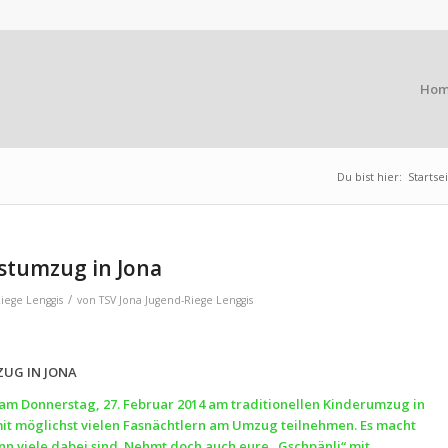
Ho
Du bist hier:
Startse
stumzug in Jona
/
iege Lenggis
von
TSV Jona Jugend-Riege Lenggis
UG IN JONA
m Donnerstag, 27. Februar
2014 am traditionellen Kinderumzug in
 mit möglichst vielen Fasnächtlern am Umzug teilnehmen. Es macht
n viele dabei sind. Nehmt doch auch eure „Gschpänli“ mit.