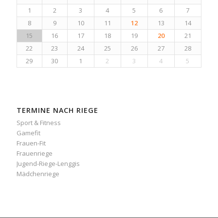
1
2
3
4
5
6
7
8
9
10
11
12
13
14
15
16
17
18
19
20
21
22
23
24
25
26
27
28
29
30
1
2
3
4
5
TERMINE NACH RIEGE
Sport & Fitness
Gamefit
Frauen-Fit
Frauenriege
Jugend-Riege-Lenggis
Mädchenriege