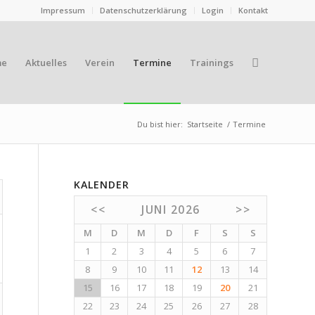
Impressum
Datenschutzerklärung
Login
Kontakt
me
Aktuelles
Verein
Termine
Trainings
Du bist hier:
Startseite
/
Termine
KALENDER
<<
JUNI 2026
>>
M
D
M
D
F
S
S
1
2
3
4
5
6
7
8
9
10
11
12
13
14
15
16
17
18
19
20
21
22
23
24
25
26
27
28