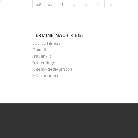
29
30
1
2
3
4
5
TERMINE NACH RIEGE
Sport & Fitness
Gamefit
Frauen-Fit
Frauenriege
Jugend-Riege-Lenggis
Mädchenriege