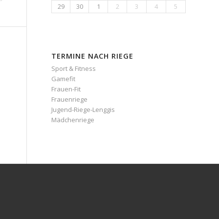
29
30
1
2
3
4
5
TERMINE NACH RIEGE
Sport & Fitness
Gamefit
Frauen-Fit
Frauenriege
Jugend-Riege-Lenggis
Mädchenriege