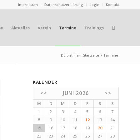
Impressum
Datenschutzerklärung
Login
Kontakt
me
Aktuelles
Verein
Termine
Trainings
Du bist hier:
Startseite
/
Termine
KALENDER
<<
JUNI 2026
>>
M
D
M
D
F
S
S
1
2
3
4
5
6
7
8
9
10
11
12
13
14
15
16
17
18
19
20
21
22
23
24
25
26
27
28