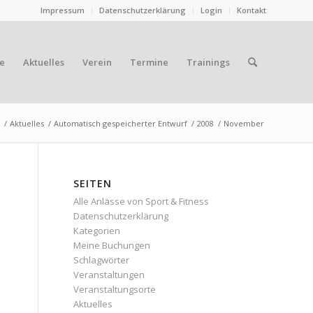
Impressum
Datenschutzerklärung
Login
Kontakt
e
Aktuelles
Verein
Termine
Trainings
/
Aktuelles
/
Automatisch gespeicherter Entwurf
/
2008
/
November
SEITEN
Alle Anlässe von Sport & Fitness
Datenschutzerklärung
Kategorien
Meine Buchungen
Schlagwörter
Veranstaltungen
Veranstaltungsorte
Aktuelles