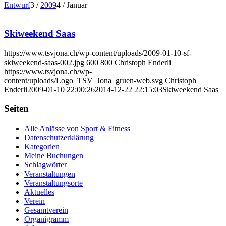
Entwurf
3
/
2009
4
/
Januar
Skiweekend Saas
https://www.tsvjona.ch/wp-content/uploads/2009-01-10-sf-
skiweekend-saas-002.jpg
600
800
Christoph Enderli
https://www.tsvjona.ch/wp-
content/uploads/Logo_TSV_Jona_gruen-web.svg
Christoph
Enderli
2009-01-10 22:00:26
2014-12-22 22:15:03
Skiweekend Saas
Seiten
Alle Anlässe von Sport & Fitness
Datenschutzerklärung
Kategorien
Meine Buchungen
Schlagwörter
Veranstaltungen
Veranstaltungsorte
Aktuelles
Verein
Gesamtverein
Organigramm