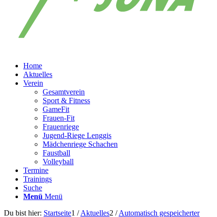
Home
Aktuelles
Verein
Gesamtverein
Sport & Fitness
GameFit
Frauen-Fit
Frauenriege
Jugend-Riege Lenggis
Mädchenriege Schachen
Faustball
Volleyball
Termine
Trainings
Suche
Menü
Menü
Du bist hier:
Startseite
1
/
Aktuelles
2
/
Automatisch gespeicherter