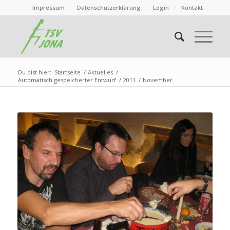
Impressum
Datenschutzerklärung
Login
Kontakt
Du bist hier:
Startseite
/
Aktuelles
/
Automatisch gespeicherter Entwurf
/
2011
/
November