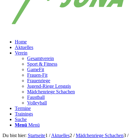
Home
Aktuelles
Verein
Gesamtverein
Sport & Fitness
GameFit
Frauen-Fit
Frauenriege
Jugend-Riege Lenggis
Mädchenriege Schachen
Faustball
Volleyball
Termine
Trainings
Suche
Menü
Menü
Du bist hier:
Startseite
1
/
Aktuelles
2
/
Mädchenriege Schachen
3
/