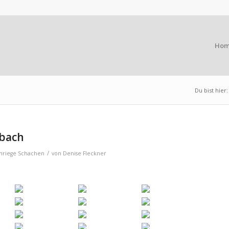
Ho
Du bist hier:
nbach
/
riege Schachen
von
Denise Fleckner