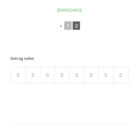
[DIASCHAU]
◄
1
2
Eintrag teilen