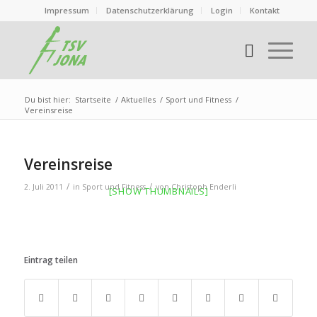
Impressum
Datenschutzerklärung
Login
Kontakt
Du bist hier:
Startseite
/
Aktuelles
/
Sport und Fitness
/
Vereinsreise
Vereinsreise
/
/
2. Juli 2011
in
Sport und Fitness
von
Christoph Enderli
[SHOW THUMBNAILS]
Eintrag teilen