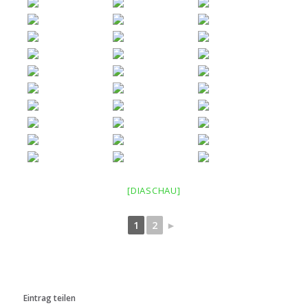
[DIASCHAU]
1
2
►
Eintrag teilen