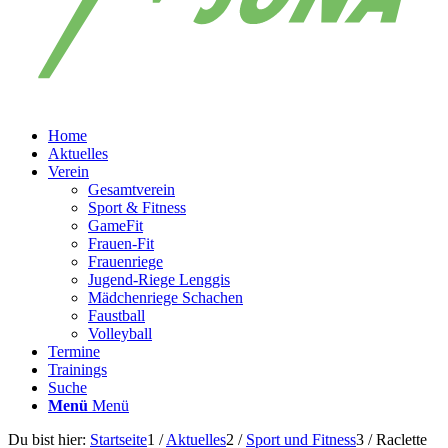
Home
Aktuelles
Verein
Gesamtverein
Sport & Fitness
GameFit
Frauen-Fit
Frauenriege
Jugend-Riege Lenggis
Mädchenriege Schachen
Faustball
Volleyball
Termine
Trainings
Suche
Menü
Menü
Du bist hier:
Startseite
1
/
Aktuelles
2
/
Sport und Fitness
3
/
Raclette